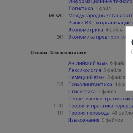
Информационные технолог
Логистика
1 файл
МСФО
Международные стандарты
Рынки ИКТ и организация
Эконометрика
4 файла
ЭП
Экономика предприятия
2
Языки. Языкознание
Английский язык
6 файлов
Лексикология
3 файла
Немецкий язык
3 файла
ПЛ
Психолингвистика
4 файла
Стилистика
3 файла
Теоретическая грамматик
ТПП
Теория и практика перево
ТП
Теория перевода
48 файл
Языкознание
9 файлов