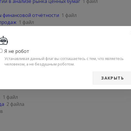
ии в анализе рынка ценных бумаг
1 файл
 финансовой отчётности
1 файл
 продаж
1 файл
 файла
Я не робот
Устанавливая данный флаг вы соглашаетесь с тем, что являетесь
человеком, а не бездушным роботом.
ЗАКРЫТЬ
а
1 файл
да
2 файла
ов