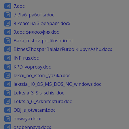
7.doc
7_Лаб_работы.doc
9 класс на 3 февраля.docx
9.doc философия.doc
Baza_testov_po_filosofii.doc
BiznesZhosparBalalarFutbolKlubynAshu.docx
INF_rus.doc
KPD_voprosy.doc
lekcii_po_istorii_yazika.doc
lektsia_10_OS_MS_DOS_NC_windows.doc
Lektsia_3_Sis_schisl.doc
Lektsia_6_Arkhitektura.doc
OBJ_s_otvetami.doc
obwaya.docx
osobennaya.docx