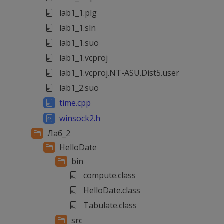
lab1_1.plg
lab1_1.sln
lab1_1.suo
lab1_1.vcproj
lab1_1.vcproj.NT-ASU.Dist5.user
lab1_2.suo
time.cpp
winsock2.h
Лаб_2
HelloDate
bin
compute.class
HelloDate.class
Tabulate.class
src