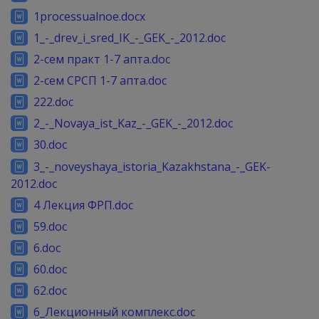
1processualnoe.docx
1_-_drev_i_sred_IK_-_GEK_-_2012.doc
2-сем практ 1-7 апта.doc
2-сем СРСП 1-7 апта.doc
222.doc
2_-_Novaya_ist_Kaz_-_GEK_-_2012.doc
30.doc
3_-_noveyshaya_istoria_Kazakhstana_-_GEK-
2012.doc
4 Лекция ФРП.doc
59.doc
6.doc
60.doc
62.doc
6_Лекционный комплекс.doc