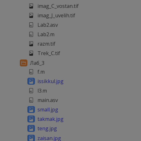
imag_C_vostan.tif
imag_J_uvelih.tif
Lab2.asv
Lab2.m
razm.tif
Trek_C.tif
Лаб_3
f.m
issikkul.jpg
l3.m
main.asv
small.jpg
takmak.jpg
teng.jpg
zaisan.jpg