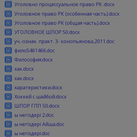
Уголовно процессуальное право РК .docx
Уголовное право РК (особенная часть).docx
Уголовное право РК (общая часть).docx
УГОЛОВНОЕ ШПОР 50.docx
уч.-ознак. практ. 3- конопьянова,2011.doc
фило5461466.doc
Философия.docx
хак.docx
хак.docx
харатеристики.docx
Хоккей с шайбой.docx
ШПОР ГПП 50.docx
ы негіздері 2.doc
ы негіздері Айша.doc
ы негіздері.doc