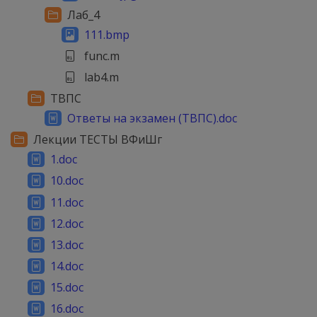
Лаб_4
111.bmp
func.m
lab4.m
ТВПС
Ответы на экзамен (ТВПС).doc
Лекции ТЕСТЫ ВФиШг
1.doc
10.doc
11.doc
12.doc
13.doc
14.doc
15.doc
16.doc