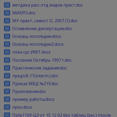
метдика расс отд видов прест.doc
МИКРО.doc
МУ практ, самост О, 2007 (1).doc
Оглавление диссертации.doc
Основы логопедии.docx
Основы логопедии2.docx
план срс ИМТ.docx
Послание Октябрь 1997 г.doc
Практические задания.doc
предл.8-11(interm.).doc
Приказ МВД №219.doc
Приложения.doc
пример работы.docx
прок.docx
Пр№1109-ЦЗ от 15 12 02 без таблиц (рус.) (после