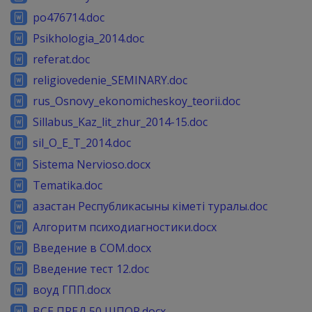
po476714.doc
Psikhologia_2014.doc
referat.doc
religiovedenie_SEMINARY.doc
rus_Osnovy_ekonomicheskoy_teorii.doc
Sillabus_Kaz_lit_zhur_2014-15.doc
sil_O_E_T_2014.doc
Sistema Nervioso.docx
Tematika.doc
азастан Республикасыны кіметі туралы.doc
Алгоритм психодиагностики.docx
Введение в COM.docx
Введение тест 12.doc
воуд ГПП.docx
ВСЕ ПРЕД 50 ЩПОР.docx