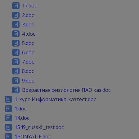
17.doc
2.doc
3.doc
4 .doc
5.doc
6.doc
7.doc
8.doc
9.doc
Возрастная физиология ПАО каз.doc
1-курс-Информатика-казтест.doc
1.doc
14.doc
1549_russkii_test.doc
1PONYaTIE.doc