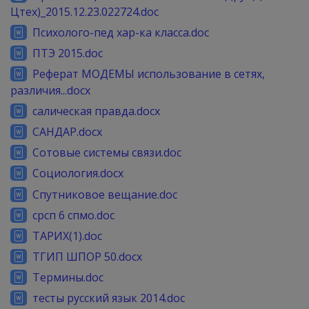
Цтех)_2015.12.23.022724.doc
Психолого-пед хар-ка класса.doc
ПТЭ 2015.doc
Реферат МОДЕМЫ использование в сетях,
различия...docx
салическая правда.docx
САНДАР.docx
Сотовые системы связи.doc
Социология.docx
Спутниковое вещание.doc
срсп 6 спмо.doc
ТАРИХ(1).doc
ТГИП ШПОР 50.docx
Термины.doc
тесты русский язык 2014.doc