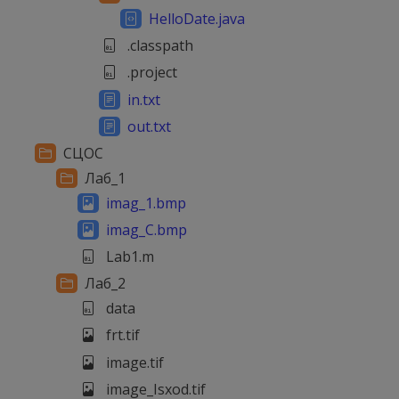
HelloDate.java
.classpath
.project
in.txt
out.txt
СЦОС
Лаб_1
imag_1.bmp
imag_C.bmp
Lab1.m
Лаб_2
data
frt.tif
image.tif
image_Isxod.tif