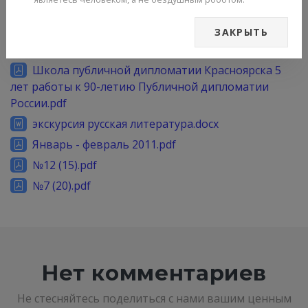
Фольклор_зеленая книжка.doc
фонетика.docx
ЗАКРЫТЬ
Чернышева.docx
Школа публичной дипломатии Красноярска 5
лет работы к 90-летию Публичной дипломатии
России.pdf
экскурсия русская литература.docx
Январь - февраль 2011.pdf
№12 (15).pdf
№7 (20).pdf
Нет комментариев
Не стесняйтесь поделиться с нами вашим ценным