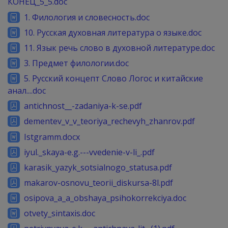
КОНЕЦ_5_5.doc
1. Филология и словесность.doc
10. Русская духовная литература о языке.doc
11. Язык речь слово в духовной литературе.doc
3. Предмет филологии.doc
5. Русский концепт Слово Логос и китайские
анал....doc
antichnost__-zadaniya-k-se.pdf
dementev_v_v_teoriya_rechevyh_zhanrov.pdf
Istgramm.docx
iyul._skaya-e.g.---vvedenie-v-li_.pdf
karasik_yazyk_sotsialnogo_statusa.pdf
makarov-osnovu_teorii_diskursa-8l.pdf
osipova_a_a_obshaya_psihokorrekciya.doc
otvety_sintaxis.doc