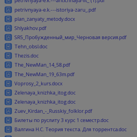
petrivnyaya-e.k.---antichnaya-lit_ (1).pdf
petrivnyaya-e.k.---istoriya-zaru_.pdf
plan_zanyaty_metody.docx
Shlyakhov.pdf
SR5_Пробужденный_мир_Черновая версия.pdf
Tehn_obsl.doc
Thezis.doc
The_NewMan_14_58.pdf
The_NewMan_19_63m.pdf
Voprosy_2_kurs.docx
Zelenaya_knizhka_itog.doc
Zelenaya_knizhka_itog.doc
Zuev_Kirdan_-_Russkiy_folklor.pdf
Билеты по руслиту 3 курс 1 семестр.doc
Валгина Н.С. Теория текста. Для торрентса.doc