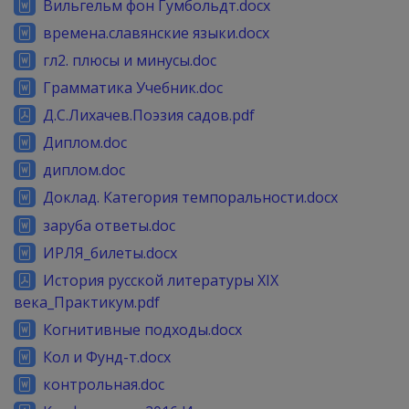
Вильгельм фон Гумбольдт.docx
времена.славянские языки.docx
гл2. плюсы и минусы.doc
Грамматика Учебник.doc
Д.С.Лихачев.Поэзия садов.pdf
Диплом.doc
диплом.doc
Доклад. Категория темпоральности.docx
заруба ответы.doc
ИРЛЯ_билеты.docx
История русской литературы XIX
века_Практикум.pdf
Когнитивные подходы.docx
Кол и Фунд-т.docx
контрольная.doc