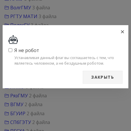
ВолгГМУ
3 файла
РГТУ МАТИ
3 файла
ПолесГУ
3 файла
×
ПИМУ
3 файла
АГМУ
3 файла
Я не робот
СГМУ
3 файла
Устанавливая данный флаг вы соглашаетесь с тем, что
ПГМУ
3 файла
являетесь человеком, а не бездушным роботом.
КемГМУ
3 файла
ЗАКРЫТЬ
ПСПбГМУ
3 файла
ЛНМУ
3 файла
РязГМУ
2 файла
ВГМУ
2 файла
БГУИР
2 файла
СПбГЭТУ
2 файла
ПГСХА
2 файла