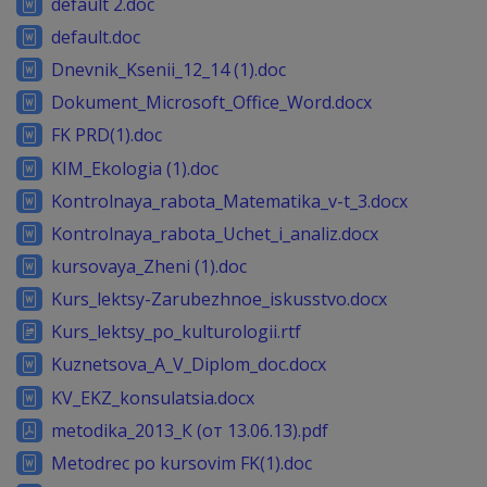
default 2.doc
default.doc
Dnevnik_Ksenii_12_14 (1).doc
Dokument_Microsoft_Office_Word.docx
FK PRD(1).doc
KIM_Ekologia (1).doc
Kontrolnaya_rabota_Matematika_v-t_3.docx
Kontrolnaya_rabota_Uchet_i_analiz.docx
kursovaya_Zheni (1).doc
Kurs_lektsy-Zarubezhnoe_iskusstvo.docx
Kurs_lektsy_po_kulturologii.rtf
Kuznetsova_A_V_Diplom_doc.docx
KV_EKZ_konsulatsia.docx
metodika_2013_К (от 13.06.13).pdf
Metodrec po kursovim FK(1).doc