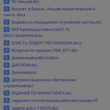
БУ-лекции.doc
бух.учёт в банках. Лекция Аналитический и
синте...docx
Ведомость посещаемости учебной группы.doc
ВКР Кузнецова Алена 04.01.15
(Восстановлен).docx
ВЛАСТЬ ЛИДЕРСТВО ХАРИЗМА.docx
Вопросы по оружию ОБЖ 2011.doc
Димломная работа.docx
ДИПЛОМ.doc
Диплом.docx
Документационное обеспечение
управления.doc
ЗАДАНИЕ ПО МАРКЕТИНГУ.doc
задания к контрольным работам (новые).rtf
задачи для э-11(ЮЛ).doc