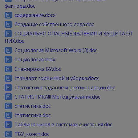
факторы.doc
содержание.docx
Создание собственного дела.doc
СОЦИАЛЬНО ОПАСНЫЕ ЯВЛЕНИЯ И ЗАЩИТА ОТ
НИХ.doc
Социология Microsoft Word (3).doc
Социология.docx
Стажировка БУ.doc
стандарт горничной и уборка.docx
Статистика задание и рекомендации.doc
СТАТИСТИКА!!! Метод.указания.doc
статистика.doc
статистика.doc
Таблица чисел в системах счисления.doc
ТБУ_консп.doc