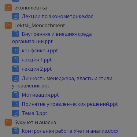
ekonometrika
Лекции по эконометрике.doc
Lektsii_Menedzhment
Внутренняя и внешняя среда
организации.ppt
конфликты.ppt
лекция 1.ppt
лекция 2.ppt
Личность менеджера, власть и стили
управления.ppt
Мотивация.ppt
Принятие управленческих решений.ppt
Тема 3.ppt
бух.учет и анализ
Контрольная работа Учет и анализ.docx