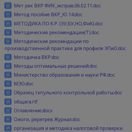
Мет рек ВКР ФИК_исправ.06.02.11.doc
Метод пособие ВКР_Ю 14.doc
МЕТОДИКА ПО К.Р. (ЭУ,БУ,НО,ФиК).doc
Методические рекомендации(Т).doc
Методические рекомндации по
производственной практике для профиля ЭПиО.doc
Методичка ВКР.doc
Методы оптимальных решений.doc
Министерство образования и науки РФ.doc
МЭО.doc
Образец титульного контрольной работы.doc
общага.rtf
Оглавление.docx
Ожоги, ререгрев Журнал.doc
организация и методика налоговой проверки