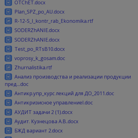
OTChET.docx
Plan_SPZ_po_AU.docx
R-12-S_I_kontr_rab_Ekonomika.rtf
SODERZhANIE.docx
SODERZhANIE.docx
Test_po_RTsB10.docx
voprosy_k_gosam.doc
Zhurnalistika.rtf
Анализ производства и реализации продукции
пред....doc
Антикр.упр_курс лекций для ДО_2011.doc
Антикризисное управлениеI.doc
АУДИТ задачи 2 (1).docx
Аудит. Кузнецова А.В..docx
БЖД вариант 2.docx