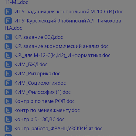
11-М....doc
ИТУ_задания для контрольной М-10-С(И).doc
ИТУ_Курс лекций_Любинский А.Л. Тимохова
Н.А..doc
К.Р. задание ССД.doc
К.Р. задание экономический анализ.doc
К.Р._для М-12-С(И,И2)_Информатика.doc
КИМ_БЖД.doc
КИМ_Риторика.doc
КИМ_Социология.doc
КИМ_Философия (1).doc
Контр р по теме РФП.doc
контр по менеджменту.doc
Контр р Э-13С,ВС.doc
Контр. работа_ФРАНЦУЗСКИЙ.яз.doc