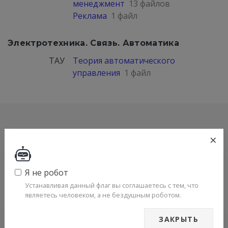
менеджмент
13 файлов
Реклама
1 файл
Электротехника. Связь. Автоматика
ТАУ
Теория автоматического
управления
1 файл
Нет комментариев
×
Не стесняйтесь поделиться с нами вашим ценным
мнением.
Я не робот
Устанавливая данный флаг вы соглашаетесь с тем, что
являетесь человеком, а не бездушным роботом.
ЗАКРЫТЬ