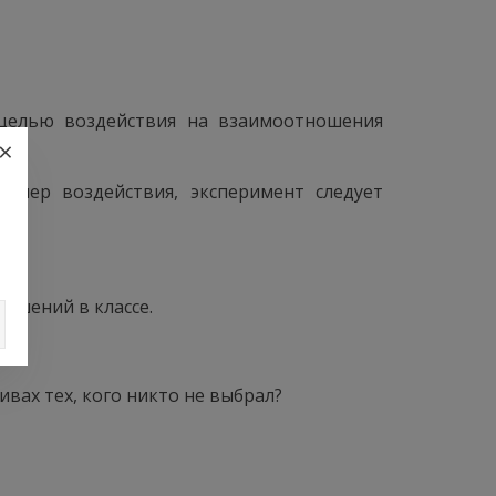
 целью воздействия на взаимоотношения
×
 мер воздействия, эксперимент следует
ошений в классе.
вах тех, кого никто не выбрал?