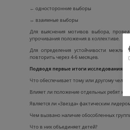
← односторонние выборы
↔ взаимные выборы
Для выяснения мотивов выбора, провед
упрочивания положения в коллективе.
Для определения устойчивости межличн
повторить через 4-6 месяцев.
Подводя первые итоги исследования, 
Что обеспечивает тому или другому челов
Влияет ли положение отдельных ребят на 
Является ли «Звезда» фактическим лидером
Чем вызвано наличие обособленных групп
Что в них объединяет детей?