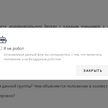
ите индивидуальную беседу с каждым учащимся, с
остных отношений и эффективности воспитательных
Я не робот
Устанавливая данный флаг вы соглашаетесь с тем, что являетесь
выясняем следующее:
человеком, а не бездушным роботом.
еку определенное место в структуре межличностных отн
ЗАКРЫТЬ
коллектив в целом?
 данной группы? Чем объясняется положение в коллекти
ировок?