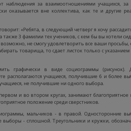
т наблюдения за взаимоотношениями учащихся, за 
ски оказывается вне коллектива, как те и другие ре
говорит: «Ребята, в следующий четверг я хочу рассадит
 также 3 фамилии тех учеников, с кем бы вы хотели сид
, возможно, не смогу удовлетворить все ваши просьбы, о
ыбирать товарища, то сдает листок только с указанием 
ить графически в виде социограммы (рисунок). Д
е располагаются учащиеся, получившие 6 и более выб
 учащиеся, не получившие ни одного выбора.
первом и во втором кругах, занимают благоприятное п
гоприятное положение среди сверстников.
иограммы, мальчиков - в правой. Односторонние в
е выборы - сплошной. Треугольники и кружки, обозн