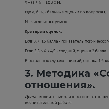
X = (а + б + в): 3 х N,
где а, б, в, - бальные оценки по вопросам,
N - число испытуемых.
Критерии оценок:
Если X > 4,5 балла - показатель психическо
Если 3,5 < X < 4,5 - средний, оценка 2 балла.
В остальных случаях - низкий, оценка 1 балл
3. Методика «
отношения».
Цель:
выявить межличностные отношени
воспитательной работе.