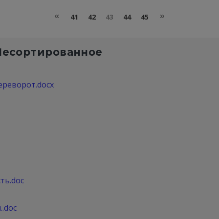
41
42
43
44
45
Несортированное
ереворот.docx
ть.doc
.doc