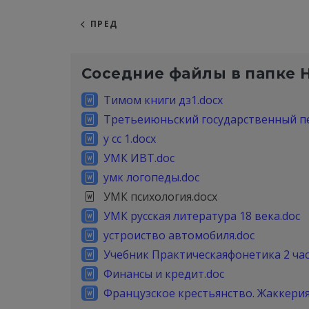
ПРЕД
Соседние файлы в папке
Тимом книги дз1.docx
Третьеиюньский государственный п
у сс 1.docx
УМК ИВТ.doc
умк логопеды.doc
УМК психология.docx
УМК русская литература 18 века.doc
устроиство автомобиля.doc
Учебник Практическаяфонетика 2 час
Финансы и кредит.doc
Французское крестьянство. Жаккерия.