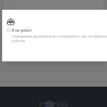
ВАШЕ ИМЯ
Я не робот
Устанавливая данный флаг вы соглашаетесь с тем, что являет
ОТПРАВИТЬ
роботом.
Политика конфиденциальности