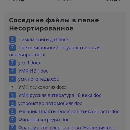
Соседние файлы в папке
Несортированное
Тимом книги дз1.docx
Третьеиюньский государственный
переворот.docx
у сс 1.docx
УМК ИВТ.doc
умк логопеды.doc
УМК психология.docx
УМК русская литература 18 века.doc
устроиство автомобиля.doc
Учебник Практическаяфонетика 2 часть.doc
Финансы и кредит.doc
Французское крестьянство. Жаккерия..doc