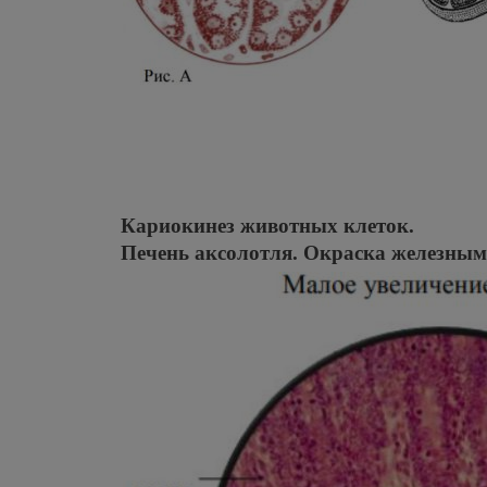
Кариокинез животных клеток.
Печень аксолотля. Окраска железны