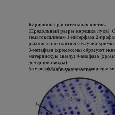
Кариокинез растительных клеток.
(Продольный разрез корешка лука). 
гематоксилином 1-интерфаза 2-профаз
рыхлого или плотного клубка хромос
3-метафаза (хромосомы образуют экв
материнскую звезду) 4-анафаза (хром
дочерние звезды)
5-телофаза (образуется перегородка 