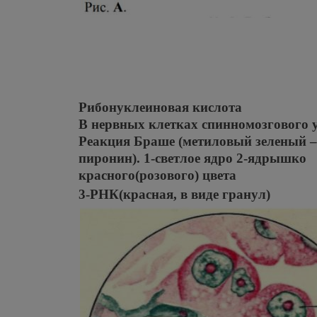
Рибонуклеиновая кислота
В нервных клетках спинномозгового у
Реакция Браше (метиловый зеленый –
пиронин). 1-светлое ядро 2-ядрышко
красного(розового) цвета
3-РНК(красная, в виде гранул)