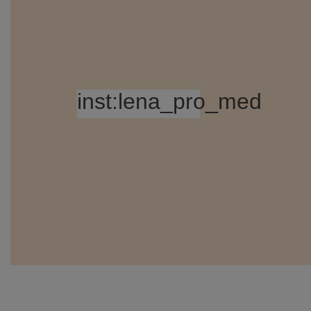
inst:lena_pro_med