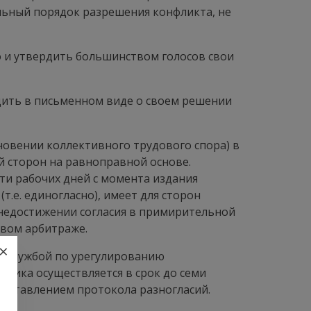
льный порядок разрешения конфликта, не
 и утвердить большинством голосов свои
щить в письменном виде о своем решении
новении коллективного трудового спора) в
й сторон на равноправной основе.
ти рабочих дней с момента издания
.е. единогласно), имеет для сторон
 недостижении согласия в примирительной
вом арбитраже.
×
ся Службой по урегулированию
дника осуществляется в срок до семи
составлением протокола разногласий.