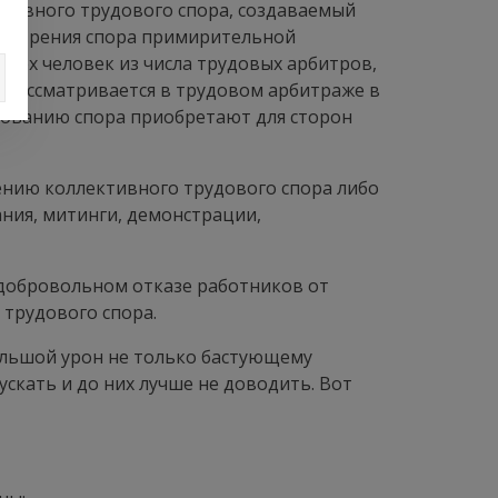
тивного трудового спора, создаваемый
ссмотрения спора примирительной
рех человек из числа трудовых арбитров,
 рассматривается в трудовом арбитраже в
ированию спора приобретают для сторон
ению коллективного трудового спора либо
ания, митинги, демонстрации,
добровольном отказе работников от
 трудового спора.
ольшой урон не только бастующему
ускать и до них лучше не доводить. Вот