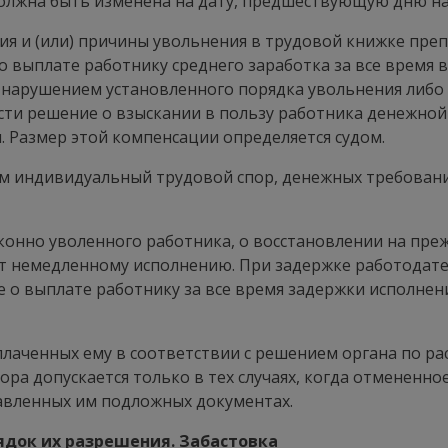
олжна быть изменена на дату, предшествующую дню нач
я и (или) причины увольнения в трудовой книжке пре
о выплате работнику среднего заработка за все время в
с нарушением установленного порядка увольнения либо
сти решение о взыскании в пользу работника денежной
 Размер этой компенсации определяется судом.
м индивидуальный трудовой спор, денежных требован
конно уволенного работника, о восстановлении на пре
т немедленному исполнению. При задержке работодате
о выплате работнику за все время задержки исполнен
плаченных ему в соответствии с решением органа по 
ора допускается только в тех случаях, когда отменен
авленных им подложных документах.
ядок их разрешения. Забастовка