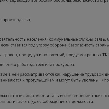
циях, ведающих вопросами обороны, безопасности стра
е производства;
еятельность населения (коммунальные службы, связь,
сли ставится под угрозу оборона, безопасность страны
та сроков, процедур и положений, предусмотренных ТК 
аявлению работодателя или прокурора.
астие в ней рассматриваются как нарушение трудовой 
ниваются к прогульщикам и могут быть уволены _ • по по
олжностные лица), виновные в возникновении таких ос
енности вплоть до освобождения от должности.