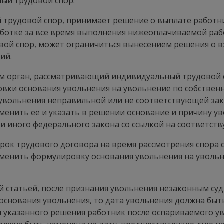
ый трудовой спор.
трудовой спор, принимает решение о выплате работник
ботке за все время выполнения нижеоплачиваемой раб
й спор, может ограничиться вынесением решения о вз
ий.
ым орган, рассматривающий индивидуальный трудовой 
вки основания увольнения на увольнение по собственн
 увольнения неправильной или не соответствующей за
менить ее и указать в решении основание и причину ув
 иного федерального закона со ссылкой на соответству
рок трудового договора на время рассмотрения спора 
менить формулировку основания увольнения на увольн
ей статьей, после признания увольнения незаконным су
основания увольнения, то дата увольнения должна быт
ия указанного решения работник после оспариваемого у