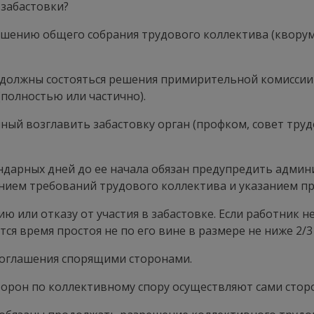
 забастовки?
шению общего собрания трудового коллектива (кворум
 должны состояться решения примирительной комиссии 
полностью или частично).
ый возглавить забастовку орган (профком, совет труд
ендарных дней до ее начала обязан предупредить адми
нием требований трудового коллектива и указанием пр
ю или отказу от участия в забастовке. Если работник н
тся время простоя не по его вине в размере не ниже 2/3 
соглашения спорящими сторонами.
торон по коллективному спору осуществляют сами стор