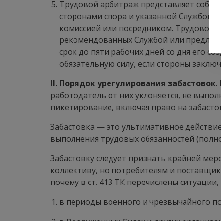
Трудовой арбитраж представляет собой
сторонами спора и указанной Службой, 
комиссией или посредником. Трудовой а
рекомендованных Службой или предложе
срок до пяти рабочих дней со дня его 
обязательную силу, если стороны заклю
II. Порядок урегулирования забастовок
.
работодатель от них уклоняется, не выпол
пикетирование, включая право на забасто
Забастовка — это ультимативное действи
выполнения трудовых обязанностей (полно
Забастовку следует признать крайней мер
коллективу, но потребителям и поставщика
почему в ст. 413 ТК перечислены ситуации
в периоды военного и чрезвычайного п