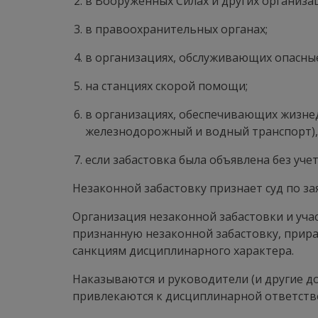
в Вооруженных Силах и других организа
в правоохранительных органах;
в организациях, обслуживающих опасны
на станциях скорой помощи;
в организациях, обеспечивающих жизнед
железнодорожный и водный транспорт), е
если забастовка была объявлена без уче
Незаконной забастовку признает суд по з
Организация незаконной забастовки и уч
признанную незаконной забастовку, прирав
санкциям дисциплинарного характера.
Наказываются и руководители (и другие д
привлекаются к дисциплинарной ответств