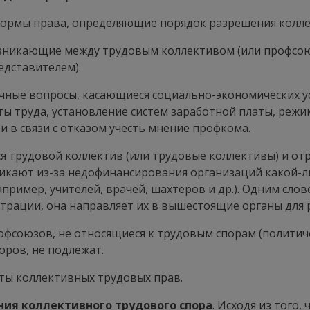
 нормы права, определяющие порядок разрешения колле
зникающие между трудовым коллективом (или профсою
едставителем).
чные вопросы, касающиеся социально-экономических ус
ты труда, установление систем заработной платы, реж
 в связи с отказом учесть мнение профкома.
 трудовой коллектив (или трудовые коллективы) и от
никают из-за недофинансирования организаций какой-ли
пример, учителей, врачей, шахтеров и др.). Одним сло
рации, она направляет их в вышестоящие органы для 
союзов, не относящиеся к трудовым спорам (политическ
оров, не подлежат.
ты коллективных трудовых прав.
ия коллективного трудового спора
. Исходя из того