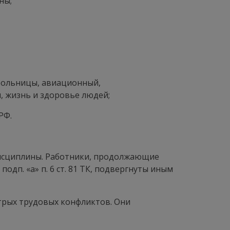
ны;
 больницы, авиационный,
, жизнь и здоровье людей;
РФ.
дисциплины. Работники, продолжающие
дп. «а» п. 6 ст. 81 ТК, подвергнуты иным
трых трудовых конфликтов. Они