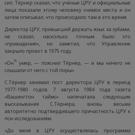
сил. Тёрнер сказал, что учёные ЦРУ и официальные
лица показали этому человеку снимок места и он
затем описывал, что происходило там в это время.
Директор ЦРУ, привыкший держать язык за зубами,
не сказал, насколько точным было это
«привидение», но заметил, что Управление
закрыло проект в 1975 году.
78
«Он
умер, — пояснил Тёрнер, — и мы ничего не
слышали от него с той поры».
С.Тёрнер занимал пост директора ЦРУ в период
1977-1980 годов. 7 августа 1984 года газета
«Вашингтон таймс» напечатала следующие
высказывания С.Тёрнера, вновь весьма
авторитетно подтвердившего причастность ЦРУ к
пси-исследованиям:
«До меня в ЦРУ осуществлялась программа