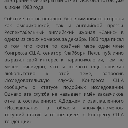
35-страничный закрытый отчёт ИСК был готов уже
в июне 1983 года.
Событие это не осталось без внимания со стороны
как американской, так и английской прессы.
Респектабельный английский журнал «Сайнс» в
одном из своих номеров за декабрь 1983 года писал
о том, что «хотя по крайней мере один член
Конгресса США, сенатор Клайборн Пелл, публично
выразил свой интерес к парапсихологии, тем не
менее очевидно, что и кое-кто ещё проявил
любопытство к этой теме, запросив
Исследовательскую службу Конгресса США
сообщить о статусе подобных исследований.
Однако эта служба не называет имён заказчиков
отчёта, составленного X.Доджем и озаглавленного
«Исследования в области «пси»-феноменов:
текущий статус и относящиеся к Конгрессу США
тенденции».