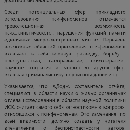
десятков миллионов долларов.
Среди потенциальных сфер прикладного
использования пси-феноменов отмечается
«революционная возможность
психокинетического... нарушения функций памяти
единичных микроэлектронных чипов». Перечень
возможных областей применения пси-феноменов
включает в себя военную разведку, борьбу с
преступностью, саморазвитие, психотерапию,
научные открытия и множество других сфер,
включая криминалистику, вероисповедание и пр.
Указывается, что X.Додж, составитель отчёта,
специалист в области науки о живых организмах
отдела исследований в области научной политики
ИСК, считает самого себя «агностиком» в вопросах,
относящихся к пси-феноменам. Это замечание, по
всей видимости, должно создать у читателя
впечатление о беспристрастности автора,