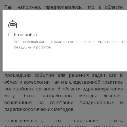
Так, например, предполагалось, что в области
национальной безопасности найдёт применение
способность человека определять и узнавать
объекты, удалённые на большие расстояния, и
воздействовать на чувствительную аппаратуру и
Я не робот
других людей. Способность человека получать пси-
Устанавливая данный флаг вы соглашаетесь с тем, что являетес
бездушным роботом.
информацию может стать важным фактором
принятия решений. В исследовательской
деятельности квалифицированные экстрасенсы
смогут использовать «эмоциональные отпечатки»
прошедших событий для решения задач как в
области археологии, так и в следственной практике
полицейских органов. В области здравоохранения
могут быть разработаны методы лечения,
основанные на сочетании традиционных и
парапсихологических методов.
Подчёркивалось, что признание факта