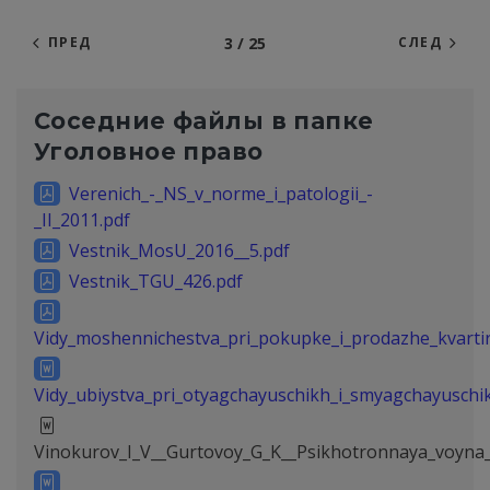
3 / 25
ПРЕД
СЛЕД
Соседние файлы в папке
Уголовное право
Verenich_-_NS_v_norme_i_patologii_-
_II_2011.pdf
Vestnik_MosU_2016__5.pdf
Vestnik_TGU_426.pdf
Vidy_moshennichestva_pri_pokupke_i_prodazhe_kvartir
Vidy_ubiystva_pri_otyagchayuschikh_i_smyagchayuschi
Vinokurov_I_V__Gurtovoy_G_K__Psikhotronnaya_voyna_