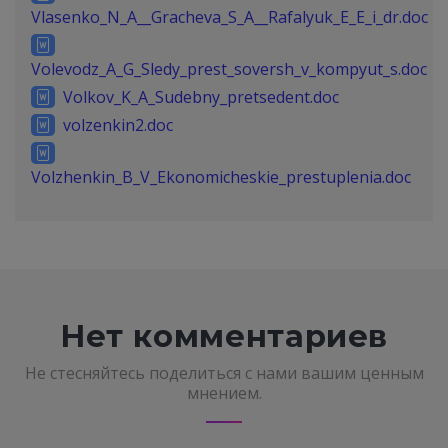
Vlasenko_N_A__Gracheva_S_A__Rafalyuk_E_E_i_dr.doc
Volevodz_A_G_Sledy_prest_soversh_v_kompyut_s.doc
Volkov_K_A_Sudebny_pretsedent.doc
volzenkin2.doc
Volzhenkin_B_V_Ekonomicheskie_prestuplenia.doc
Нет комментариев
Не стесняйтесь поделиться с нами вашим ценным
мнением.