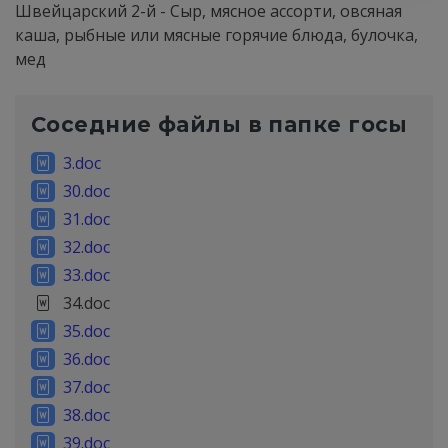
Швейцарский 2-й - Сыр, мясное ассорти, овсяная
каша, рыбные или мяс­ные горячие блюда, булочка,
мед
Соседние файлы в папке
госы
3.doc
30.doc
31.doc
32.doc
33.doc
34.doc
35.doc
36.doc
37.doc
38.doc
39.doc