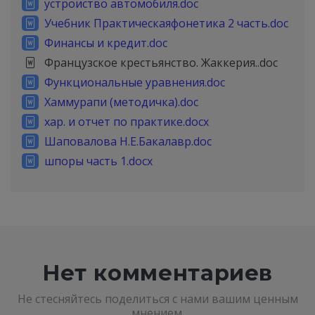
устроиство автомобиля.doc
Учебник Практическаяфонетика 2 часть.doc
Финансы и кредит.doc
Французское крестьянство. Жаккерия..doc
Функциональные уравнения.doc
Хаммурапи (методичка).doc
хар. и отчет по практике.docx
Шаповалова Н.Е.Бакалавр.doc
шпоры часть 1.docx
Нет комментариев
Не стесняйтесь поделиться с нами вашим ценным
мнением.