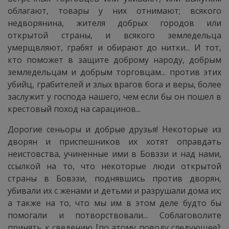
облагают, товары у них отнимают; всякого
недворянина, жителя добрых городов или
открытой страны, и всякого земледельца
умерщвляют, грабят и обирают до нитки... И тот,
кто поможет в защите доброму народу, добрым
земледельцам и добрым торговцам... против этих
убийц, грабителей и злых врагов бога и веры, более
заслужит у господа нашего, чем если бы он пошел в
крестовый поход на сарацинов...
Дорогие сеньоры и добрые друзья! Некоторые из
дворян и приспешников их хотят оправдать
неистовства, учиненные ими в Бовэзи и над нами,
ссылкой на то, что некоторые люди открытой
страны в Бовэзи, поднявшись против дворян,
убивали их с женами и детьми и разрушали дома их;
а также на то, что мы им в этом деле будто бы
помогали и потворствовали... Соблаговолите
принять к сведению [по атому поводу следующее]: