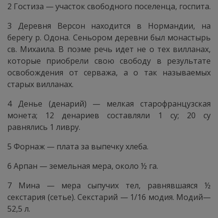
2 Гостиза — участок свободного поселенца, госпита.
3 Деревня Версон находится в Нормандии, на
берегу р. Одона. Сеньором деревни был монастырь
св. Михаила. В поэме речь идет не о тех вилланах,
которые приобрели свою свободу в результате
освобождения от серважа, а о так называемых
старых вилланах.
4 Денье (денарий) — мелкая старофранцузская
монета; 12 денариев составляли 1 су; 20 су
равнялись 1 ливру.
5 Форнаж — плата за выпечку хлеба.
6 Арпан — земельная мера, около ½ га.
7 Мина — мера сыпучих тел, равнявшаяся ½
секстария (сетье). Секстарий — 1/16 модия. Модий—
52,5 л.