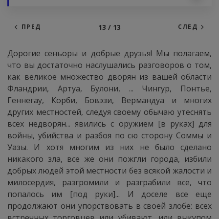
13 / 13
ПРЕД
СЛЕД
Дорогие сеньоры и добрые друзья! Мы полагаем,
что вы достаточно наслушались разговоров о том,
как великое множество дворян из вашей области
Фландрии, Артуа, Булони, ... Чингур, Понтье,
Геннегау, Корби, Бовэзи, Вермандуа и многих
других местностей, следуя своему обычаю утеснять
всех недворян... явились с оружием [в руках] для
войны, убийства и разбоя по сю сторону Соммы и
Уазы. И хотя многим из них не было сделано
никакого зла, все же они пожгли города, избили
добрых людей этой местности без всякой жалости и
милосердия, разгромили и разграбили все, что
попалось им [под руки]... И доселе все еще
продолжают они упорствовать в своей злобе: всех
встречных торговцев или убивают, или выкупом