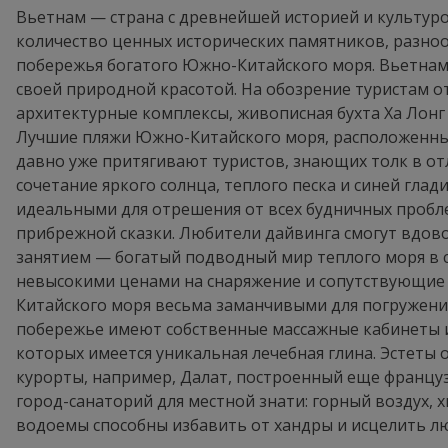
Вьетнам — страна с древнейшей историей и культур
количество ценных исторических памятников, разно
побережья богатого Южно-Китайского моря. Вьетнам
своей природной красотой. На обозрение туристам 
архитектурные комплексы, живописная бухта Ха Лонг 
Лучшие пляжи Южно-Китайского моря, расположенны
давно уже притягивают туристов, знающих толк в от
сочетание яркого солнца, теплого песка и синей глад
идеальными для отрешения от всех будничных пробл
прибрежной сказки. Любители дайвинга смогут вдов
занятием — богатый подводный мир теплого моря в 
невысокими ценами на снаряжение и сопутствующие
Китайского моря весьма заманчивыми для погружени
побережье имеют собственные массажные кабинеты и
которых имеется уникальная лечебная глина. Эстеты 
курорты, например, Далат, построенный еще францу
город-санаторий для местной знати: горный воздух, 
водоемы способны избавить от хандры и исцелить лю