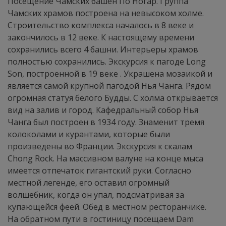
Посещение Чамских башен По Ногар. Группа
Чамских храмов построена на невысоком холме.
Строительство комплекса началось в 8 веке и
закончилось в 12 веке. К настоящему времени
сохранились всего 4 башни. Интерьеры храмов
полностью сохранились. Экскурсия к пагоде Long
Son, построенной в 19 веке . Украшена мозаикой и
является самой крупной пагодой Нья Чанга. Рядом
огромная статуя белого Будды. С холма открывается
вид на залив и город. Кафедральный собор Нья
Чанга был построен в 1934 году. Знаменит тремя
колоколами и курантами, которые были
произведены во Франции. Экскурсия к скалам
Chong Rock. На массивном валуне на конце мыса
имеется отпечаток гигантский руки. Согласно
местной легенде, его оставил огромный
волшебник, когда он упал, подсматривая за
купающейся феей. Обед в местном ресторанчике.
На обратном пути в гостиницу посещаем Dam