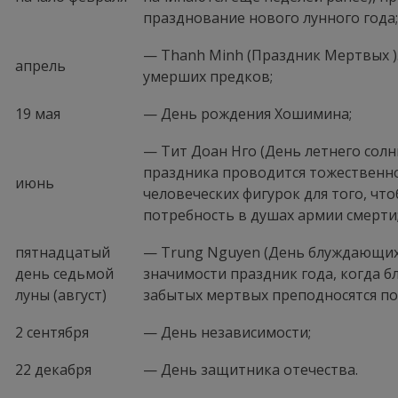
празднование нового лунного года;
— Thanh Minh (Праздник Мертвых ).
апрель
умерших предков;
19 мая
— День рождения Хошимина;
— Тит Доан Нго (День летнего солн
праздника проводится тожественн
июнь
человеческих фигурок для того, чт
потребность в душах армии смерти
пятнадцатый
— Trung Nguyen (День блуждающих
день седьмой
значимости праздник года, когда
луны (август)
забытых мертвых преподносятся по
2 сентября
— День независимости;
22 декабря
— День защитника отечества.