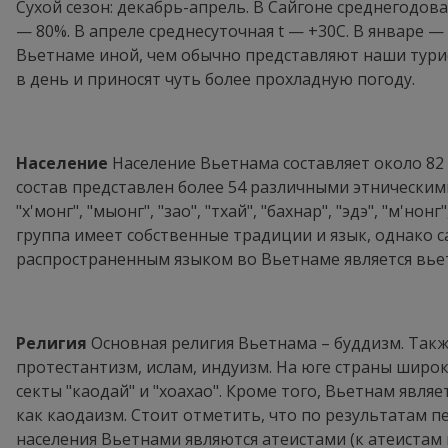
Сухой сезон: декабрь-апрель. В Сайгоне среднегодова
— 80%. В апреле среднесуточная t — +30С. В январе 
Вьетнаме иной, чем обычно представляют наши турис
в день и приносят чуть более прохладную погоду.
Население
Население Вьетнама составляет около 82 
состав представлен более 54 различными этническими 
"х'монг", "мыонг", "зао", "тхай", "бахнар", "эдэ", "м'нонг
группа имеет собственные традиции и язык, однако 
распространенным языком во Вьетнаме является вье
Религия
Основная религия Вьетнама – буддизм. Так
протестантизм, ислам, индуизм. На юге страны широ
секты "каодай" и "хоахао". Кроме того, Вьетнам явля
как каодаизм. Стоит отметить, что по результатам п
населения Вьетнами являются атеистами (к атеистам 