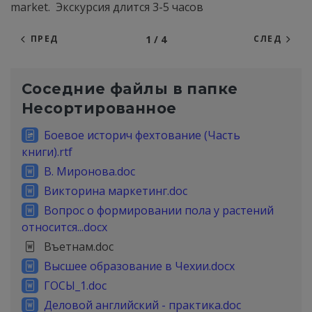
market. Экскурсия длится 3-5 часов
1 / 4
ПРЕД
СЛЕД
Соседние файлы в папке
Несортированное
Боевое историч фехтование (Часть
книги).rtf
В. Миронова.doc
Викторина маркетинг.doc
Вопрос о формировании пола у растений
относится...docx
Въетнам.doc
Высшее образование в Чехии.docx
ГОСЫ_1.doc
Деловой английский - практика.doc