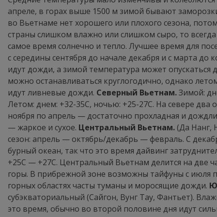
апреле, в горах выше 1500 м зимой бывают заморозк
во Вьетнаме нет хорошего или плохого сезона, потому
страны слишком влажно или слишком сыро, то всегда 
самое время солнечно и тепло. Лучшее время для пос
с середины сентября до начале декабря и с марта до к
идут дожди, а зимой температура может опускаться д
можно останавливаться круглогодично, однако лето
идут ливневые дожди.
Северный Вьетнам.
Зимой: дне
Летом: днем: +32-35С, ночью: +25-27С. На севере два 
ноября по апрель — достаточно прохладная и дождлива
— жаркое и сухое.
Центральный Вьетнам.
(Да Нанг, 
сезон: апрель — октябрь/декабрь — февраль. С дека
бурный океан, так что это время дайвинг затрудните
+25С — +27С. Центральный Вьетнам делится на две ч
горы. В прибрежной зоне возможны тайфуны с июля п
горных областях часты туманы и моросящие дожди.
Ю
субэкваториальный (Сайгон, Вунг Тау, Фантьет). Влаж
это время, обычно во второй половине дня идут силь