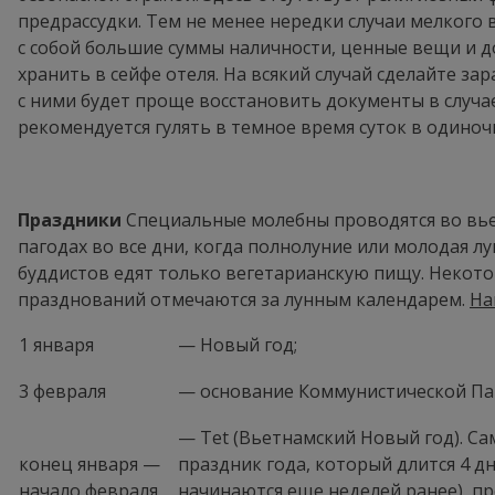
предрассудки. Тем не менее нередки случаи мелкого 
с собой большие суммы наличности, ценные вещи и д
хранить в сейфе отеля. На всякий случай сделайте за
с ними будет проще восстановить документы в случае
рекомендуется гулять в темное время суток в одино
Праздники
Специальные молебны проводятся во вье
пагодах во все дни, когда полнолуние или молодая лу
буддистов едят только вегетарианскую пищу. Некот
празднований отмечаются за лунным календарем.
На
1 января
— Новый год;
3 февраля
— основание Коммунистической Па
— Tet (Вьетнамский Новый год). C
конец января —
праздник года, который длится 4 дн
начало февраля
начинаются еще неделей ранее), п