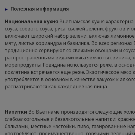
Полезная информация
Национальная кухня
Вьетнамская кухня характерна
соуса, соевого соуса, риса, свежей зелени, фруктов 
включают широкий набор зелени, включая лимонное 
мяту, листья кориандра и базилика. Во всех региона
традиционно сервируют со свежими овощами и соуса
распространенными видами мяса являются свинина, к
морепродукты. Говядина используется реже, в основн
козлятина встречается еще реже. Экзотическое мясо з
употребляется в основном в качестве закусок к алко
рассматриваются как каждодневная пища.
Напитки
Во Вьетнаме производятся следующие холо
слабоалкогольные и безалкогольные напитки: красное
бальзамы, местные настойки, пиво, газированные на
употребляют, преимущественно, горячими: зеленый ча