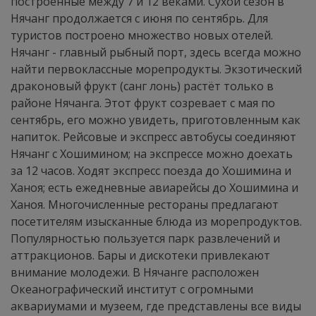
построенные между 7 и 12 веками. Сухой сезон в
Нячанг продолжается с июня по сентябрь. Для
туристов построено множество новых отелей.
Нячанг - главный рыбный порт, здесь всегда можно
найти первоклассные морепродукты. Экзотический
драконовый фрукт (санг лонь) растёт только в
районе Нячанга. Этот фрукт созревает с мая по
сентябрь, его можно увидеть, приготовленным как
напиток. Рейсовые и экспресс автобусы соединяют
Нячанг с Хошимином; на экспрессе можно доехать
за 12 часов. Ходят экспресс поезда до Хошимина и
Ханоя; есть ежедневные авиарейсы до Хошимина и
Ханоя. Многочисленные рестораны предлагают
посетителям изысканные блюда из морепродуктов.
Популярностью пользуется парк развлечений и
аттракционов. Бары и дискотеки привлекают
внимание молодежи. В Нячанге расположен
Океанографический институт с огромными
аквариумами и музеем, где представлены все виды