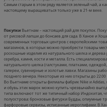
Самым старым в этом ряду является зеленый чай, а к
настоящему выращиваться только уже в 21-м веке.
Покупки
Вьетнам – настоящий рай для покупок. Поку
от рисовой лапши до бонсаев для сада. В Ханое и Х
современных торговых центров с европейскими това
магазинов, в которых можно приобрести товары мес
роскошные изделия из натурального шелка и дерева 
серебра, камня, кости и металла. Есть специализиров
натурального шелка (галстуками, платками, одеждой,
галереи, сувенирные и золотые лавки. Магазины рабо
позднего вечера. Некоторые из них открыты до 22.00
Во Вьетнаме открыты филиалы фабрик Nike и Adidas,
и обувь этих марок можно купить чрезвычайно выго
типа включают тот же типичный набор Индокитая, чт
полуострова: бронзовые фигурки Будды, опиумные тр
фарфоровые сервизы, исписанные иероглифами. В Ха