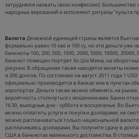
затруднялся назвать свою конфессию). Большинство
народных верований и исполняют ритуалы "культа пр
Валюта
Денежной единицей страны является Вьетнам
формально равен 10 хао и 100 су, но эти деньги уже н
банкноты 100, 200, 500, 1000, 2000, 5000, 10000, 20000
банкнот помещен портрет Хо Ши Мина, на оборотны
рисунки. В обращении также находятся монеты номинало
и 200 донгов. По состоянию на август 2011 года 1 US
официально производится в банках или в пунктах обм
аэропортах. Деньги также можно обменять на рынке, 
вероятность столкнуться с мошенниками. Банки открыт
16.30, выходные дни - суббота и воскресенье. Во Вье
можно оплатить услуги и покупки долларами, не смот
можно расплачиваться только национальной валютой.
расплачиваясь долларами, Вы получите сдачу в донг
США в банкнотах маленького достоинства. В столице 