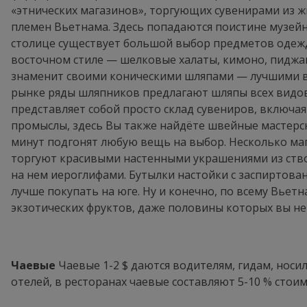
«этнических магазинов», торгующих сувенирами из 
племен Вьетнама. Здесь попадаются поистине музейн
столице существует большой выбор предметов оде
восточном стиле — шелковые халаты, кимоно, пиджа
знаменит своими коническими шляпами — лучшими в
рынке ряды шляпников предлагают шляпы всех видов
представляет собой просто склад сувениров, включа
промыслы, здесь Вы также найдёте швейные мастерски
минут подгонят любую вещь на выбор. Несколько ма
торгуют красивыми настенными украшениями из ств
на нем иероглифами. Бутылки настойки с заспиртова
лучше покупать на юге. Ну и конечно, по всему Вьет
экзотических фруктов, даже половины которых вы не
Чаевые
Чаевые 1-2 $ даются водителям, гидам, нос
отелей, в ресторанах чаевые составляют 5-10 % стоимо