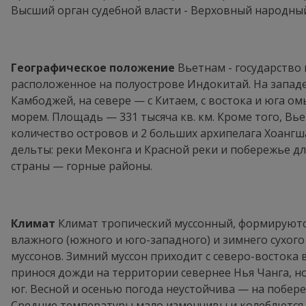
Высший орган судебной власти - Верховный народный
Географическое положение
Вьетнам - государство 
расположенное на полуострове Индокитай. На западе
Камбоджей, на севере — с Китаем, с востока и юга 
морем. Площадь — 331 тысяча кв. км. Кроме того, В
количество островов и 2 больших архипелага Хоангш
дельты: реки Меконга и Красной реки и побережье дл
страны — горные районы.
Климат
Климат тропический муссонный, формируютс
влажного (южного и юго-западного) и зимнего сухого
муссонов. Зимний муссон приходит с северо-востока в
принося дожди на территории севернее Нья Чанга, но
юг. Весной и осенью погода неустойчива — на побер
Средние температуры мало изменчивы и колеблются от