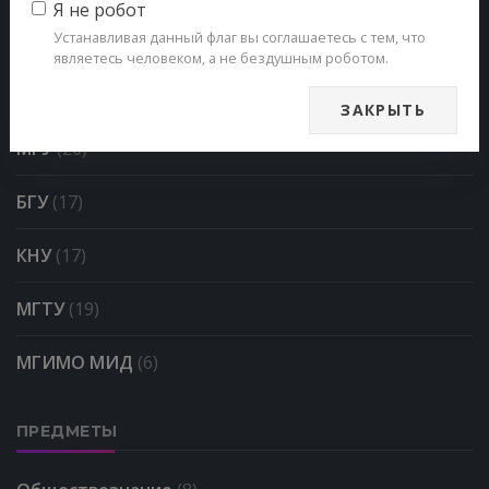
рефераты, тесты
Я не робот
Устанавливая данный флаг вы соглашаетесь с тем, что
являетесь человеком, а не бездушным роботом.
ВУЗЫ
ЗАКРЫТЬ
МГУ
(20)
БГУ
(17)
КНУ
(17)
МГТУ
(19)
МГИМО МИД
(6)
ПРЕДМЕТЫ