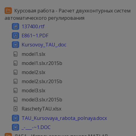
Курсовая работа - Расчет двухконтурных систем
автоматического регулирования
137400.rtf
E861~1.PDF
Kursovoy_TAU_.doc
model1.slx
model1.slx.r2015b
model2.slx
model2.slx.r2015b
model3.slx
model3.slx.r2015b
RaschetyTAU.xlsx
TAU_Kursovaya_rabota_polnaya.docx
_-___-~1.DOC