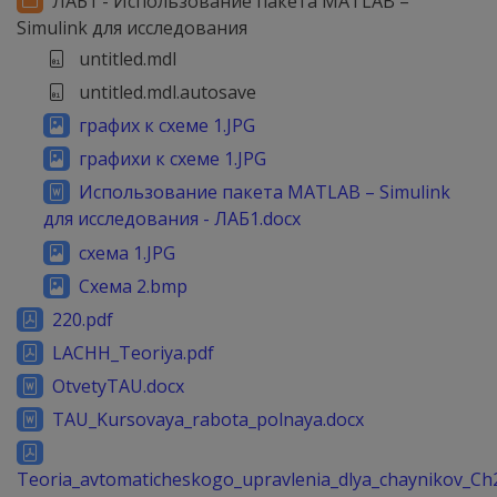
ЛАБ1 - Использование пакета MATLAB –
Simulink для исследования
untitled.mdl
untitled.mdl.autosave
графих к схеме 1.JPG
графихи к схеме 1.JPG
Использование пакета MATLAB – Simulink
для исследования - ЛАБ1.docx
схема 1.JPG
Схема 2.bmp
220.pdf
LACHH_Teoriya.pdf
OtvetyTAU.docx
TAU_Kursovaya_rabota_polnaya.docx
Teoria_avtomaticheskogo_upravlenia_dlya_chaynikov_Ch