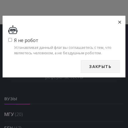
×
Я не робот
Устанавливая данный флаг вы соглашаетесь с тем, что
являетесь человеком, а не бездушным роботом.
Учебные материалы для студентов — справочники,
ЗАКРЫТЬ
пособия, учебники, лекции, конспекты, документы,
рефераты, тесты
ВУЗЫ
МГУ
(20)