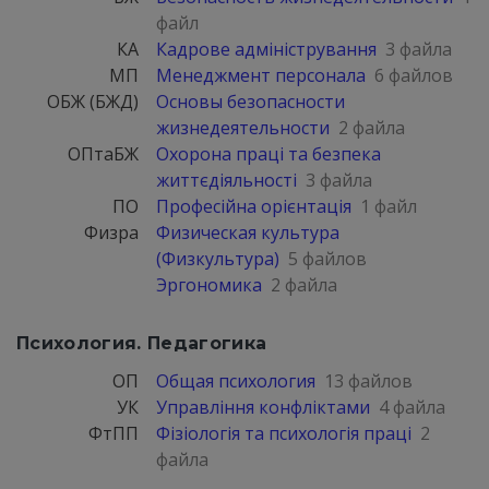
файл
КА
Кадрове адміністрування
3 файла
МП
Менеджмент персонала
6 файлов
ОБЖ (БЖД)
Основы безопасности
жизнедеятельности
2 файла
ОПтаБЖ
Охорона праці та безпека
життєдіяльності
3 файла
ПО
Професійна орієнтація
1 файл
Физра
Физическая культура
(Физкультура)
5 файлов
Эргономика
2 файла
Психология. Педагогика
ОП
Общая психология
13 файлов
УК
Управління конфліктами
4 файла
ФтПП
Фізіологія та психологія праці
2
файла