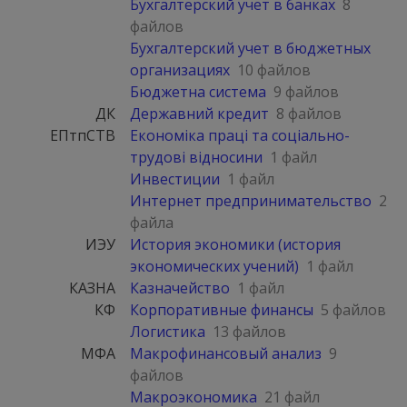
Бухгалтерский учет в банках
8
файлов
Бухгалтерский учет в бюджетных
организациях
10 файлов
Бюджетна система
9 файлов
ДК
Державний кредит
8 файлов
ЕПтпСТВ
Економіка праці та соціально-
трудові відносини
1 файл
Инвестиции
1 файл
Интернет предпринимательство
2
файла
ИЭУ
История экономики (история
экономических учений)
1 файл
КАЗНА
Казначейство
1 файл
КФ
Корпоративные финансы
5 файлов
Логистика
13 файлов
МФА
Макрофинансовый анализ
9
файлов
Макроэкономика
21 файл