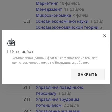
Маркетинг
10 файлов
Менеджмент
11 файлов
Микроэкономика
4 файла
ОЕН
Основи економічної науки
1 файл
Основы экономической теории
2
файла
×
ПСЭР
Прогнозирование социально-
экономического развития
1 файл
ПФИ
Производные финансовые
Я не робот
инструменты
6 файлов
Устанавливая данный флаг вы соглашаетесь с тем, что
являетесь человеком, а не бездушным роботом.
ПЕтаРП
Просторова економіка та
регіональна політика
1 файл
ЗАКРЫТЬ
Страхование
10 файлов
УЗ
Управління зайнятістю
1 файл
УПП
Управління поведінкою
персоналу
1 файл
УТП
Управління трудовим
потенціалом
2 файла
УАИ
Управление активами